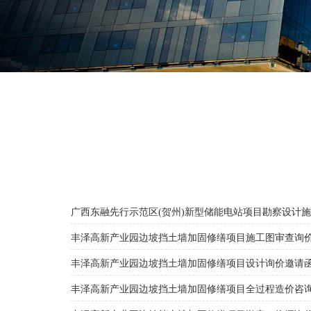
广西东融先行示范区(贺州)新型储能电站项目勘察设计
丰泽高新产业园边坡挡土墙加固修缮项目施工图审查询
丰泽高新产业园边坡挡土墙加固修缮项目设计询价邀请
丰泽高新产业园边坡挡土墙加固修缮项目全过程造价咨